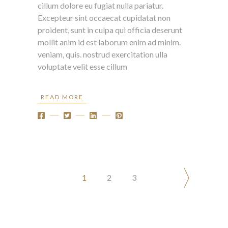
cillum dolore eu fugiat nulla pariatur.
Excepteur sint occaecat cupidatat non
proident, sunt in culpa qui officia deserunt
mollit anim id est laborum enim ad minim.
veniam, quis. nostrud exercitation ulla
voluptate velit esse cillum
READ MORE
POSTS
1
2
3
NAVIGATION