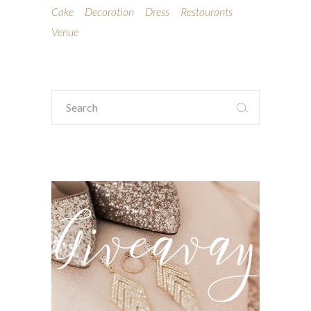
Cake
Decoration
Dress
Restaurants
Venue
Search