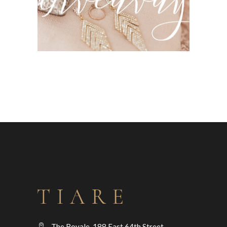
The Royale, 188 East 64th Street